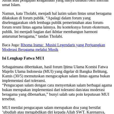
Jumat atau pengajian keagamaan yang hanya dihadiri oleh internal
umat Islam.
Namun, kata Tholabi, menjadi hal lazim salam lintas umat beragama
dilakukan di forum publik. “Apalagi dalam forum yang
diselenggarakan oleh lembaga publik pemerintahan atau forum-
forum resmi lintas agama lainnya. Itu konteksnya forum eksternum,
publik. Ini menjadi bagian dari ikhtiar membangun harmoni
antarumat beragama,” tandas Tholabi.
Baca Juga:
Rhoma Irama: Musisi Legendaris yang Perjuangkan
Moderasi Beragama melalui Musik
Isi Lengkap Fatwa MUI
Sebagaimana diberitakan, hasil forum Ijtima Ulama Komisi Fatwa
Majelis Ulama Indonesia (MUI) yang digelar di Bangka Belitung,
Kamis (30/5) memutuskan mengucapkan salam lintas agama bukan
implementasi dari toleransi.
“Pengucapan salam dengan cara menyertakan salam berbagai agama
bukan merupakan implementasi dari toleransi dan/atau moderasi
beragama yang dibenarkan,” bunyi salah satu poin keputusan MUI
tersebut.
MUI menilai pengucapan salam merupakan doa yang bersifat
‘ubudiah atau mengabdikan diri kepada Allah SWT. Karenanya,