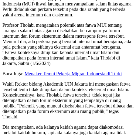
Indonesia (MUI) ihwal larangan menyampaikan salam lintas agama.
Perlu didudukkan perkara tersebut pada dua ranah yang berbeda
yakni arena internum dan eksternum.
Profesor Tholabi mengatakan polemik atas fatwa MUI tentang
larangan salam lintas agama disebabkan bercampurnya forum
internum dan forum eksternum dalam merespons fatwa tersebut.
Menurut dia, ada perkara yang bersifat internal umat beragama, ada
pula perkara yang sifatnya eksternal atau antarumat beragama.
“Fatwa konteksnya ditujukan kepada internal umat Islam dan
ditempatkan pada forum internal umat Islam,” kata Tholabi di
Jakarta, Sabtu (1/6/2024).
Baca Juga:
Menaker Temui Pekerja Migran Indonesia di Turki
Wakil Rektor bidang Akademik UIN Jakarta ini menegaskan fatwa
tersebut tentu tidak ditujukan dalam konteks eksternal umat Islam.
Konsekuensinya, kata Tholabi, fatwa tersebut tidak tepat jika
ditempatkan dalam forum eksternum yang tempatnya di ruang
publik. “Polemik yang muncul disebabkan fatwa tersebut dibaca dan
ditempatkan pada forum eksternum atau ruang publik,” tegas
Tholabi.
Dia mengatakan, ada kalanya kaidah agama dapat diakomodasi
melalui kaidah hukum, tapi ada kalanya juga kaidah agama tidak