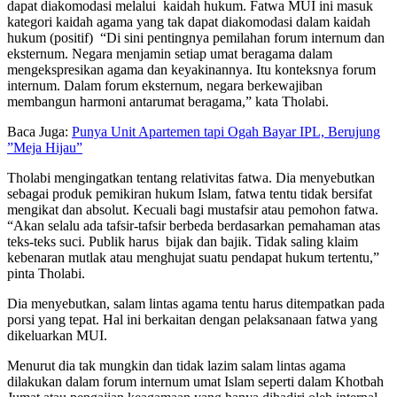
dapat diakomodasi melalui kaidah hukum. Fatwa MUI ini masuk
kategori kaidah agama yang tak dapat diakomodasi dalam kaidah
hukum (positif) “Di sini pentingnya pemilahan forum internum dan
eksternum. Negara menjamin setiap umat beragama dalam
mengekspresikan agama dan keyakinannya. Itu konteksnya forum
internum. Dalam forum eksternum, negara berkewajiban
membangun harmoni antarumat beragama,” kata Tholabi.
Baca Juga:
Punya Unit Apartemen tapi Ogah Bayar IPL, Berujung
”Meja Hijau”
Tholabi mengingatkan tentang relativitas fatwa. Dia menyebutkan
sebagai produk pemikiran hukum Islam, fatwa tentu tidak bersifat
mengikat dan absolut. Kecuali bagi mustafsir atau pemohon fatwa.
“Akan selalu ada tafsir-tafsir berbeda berdasarkan pemahaman atas
teks-teks suci. Publik harus bijak dan bajik. Tidak saling klaim
kebenaran mutlak atau menghujat suatu pendapat hukum tertentu,”
pinta Tholabi.
Dia menyebutkan, salam lintas agama tentu harus ditempatkan pada
porsi yang tepat. Hal ini berkaitan dengan pelaksanaan fatwa yang
dikeluarkan MUI.
Menurut dia tak mungkin dan tidak lazim salam lintas agama
dilakukan dalam forum internum umat Islam seperti dalam Khotbah