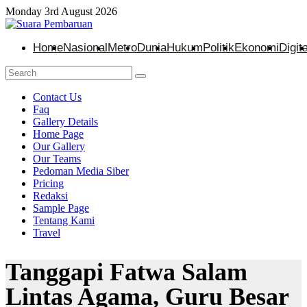
Monday 3rd August 2026
Home
Nasional
Metro
Dunia
Hukum
Politik
Ekonomi
Digita
Contact Us
Faq
Gallery Details
Home Page
Our Gallery
Our Teams
Pedoman Media Siber
Pricing
Redaksi
Sample Page
Tentang Kami
Travel
Tanggapi Fatwa Salam
Lintas Agama, Guru Besar