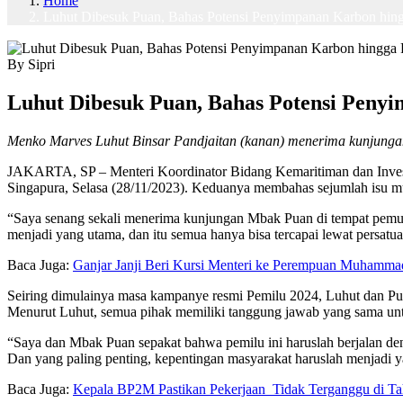
Home
Luhut Dibesuk Puan, Bahas Potensi Penyimpanan Karbon hin
By Sipri
Luhut Dibesuk Puan, Bahas Potensi Peny
Menko Marves Luhut Binsar Pandjaitan (kanan) menerima kunjunga
JAKARTA, SP – Menteri Koordinator Bidang Kemaritiman dan Invest
Singapura, Selasa (28/11/2023). Keduanya membahas sejumlah isu m
“Saya senang sekali menerima kunjungan Mbak Puan di tempat pemuli
menjadi yang utama, dan itu semua hanya bisa tercapai lewat persatua
Baca Juga:
Ganjar Janji Beri Kursi Menteri ke Perempuan Muhamma
Seiring dimulainya masa kampanye resmi Pemilu 2024, Luhut dan Pua
Menurut Luhut, semua pihak memiliki tanggung jawab yang sama un
“Saya dan Mbak Puan sepakat bahwa pemilu ini haruslah berjalan den
Dan yang paling penting, kepentingan masyarakat haruslah menjadi y
Baca Juga:
Kepala BP2M Pastikan Pekerjaan Tidak Terganggu di Tah