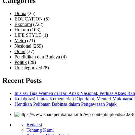
Categories
Dunia
(25)
EDUCATION
(5)
Ekonomi
(722)
Hukum
(103)
LIFE STYLE
(1)
Metro
(21)
Nasional
(269)
Opini
(37)
Pendidikan dan Budaya
(4)
Politik
(29)
Uncategorized
(8)
Recent Posts
Inisiasi Tiga Wamen di Hari Anak Nasional, Perluas Akses Ba
Kolaborasi Lintas Kementerian Diperkuat, Menteri Mukhtarudin
Hentikan Pelibatan Babinsa dalam Pengawasan Pajak
Redaksi
Tentang Kami