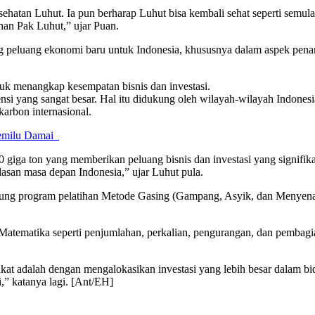
atan Luhut. Ia pun berharap Luhut bisa kembali sehat seperti semula.
an Pak Luhut,” ujar Puan.
g peluang ekonomi baru untuk Indonesia, khususnya dalam aspek pen
uk menangkap kesempatan bisnis dan investasi.
si yang sangat besar. Hal itu didukung oleh wilayah-wilayah Indone
karbon internasional.
Pemilu Damai
0 giga ton yang memberikan peluang bisnis dan investasi yang signifik
dasan masa depan Indonesia,” ujar Luhut pula.
kung program pelatihan Metode Gasing (Gampang, Asyik, dan Menyenan
tematika seperti penjumlahan, perkalian, pengurangan, dan pembagi
akat adalah dengan mengalokasikan investasi yang lebih besar dalam 
,” katanya lagi. [Ant/EH]