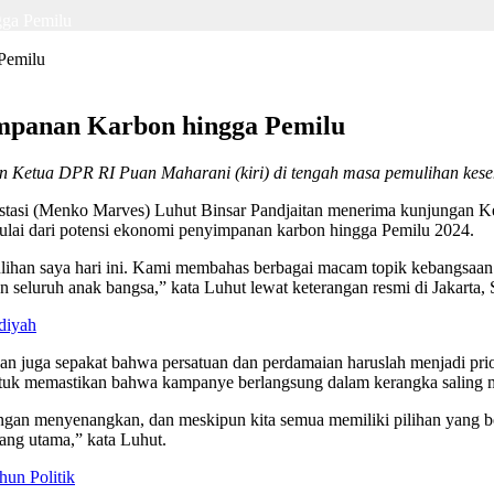
gga Pemilu
impanan Karbon hingga Pemilu
n Ketua DPR RI Puan Maharani (kiri) di tengah masa pemulihan kese
asi (Menko Marves) Luhut Binsar Pandjaitan menerima kunjungan Ke
ulai dari potensi ekonomi penyimpanan karbon hingga Pemilu 2024.
han saya hari ini. Kami membahas berbagai macam topik kebangsaan d
n seluruh anak bangsa,” kata Luhut lewat keterangan resmi di Jakarta, 
diyah
n juga sepakat bahwa persatuan dan perdamaian haruslah menjadi prio
tuk memastikan bahwa kampanye berlangsung dalam kerangka saling m
gan menyenangkan, dan meskipun kita semua memiliki pilihan yang ber
ang utama,” kata Luhut.
un Politik