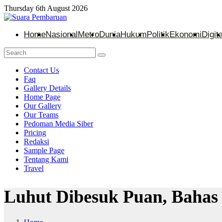
Thursday 6th August 2026
Home
Nasional
Metro
Dunia
Hukum
Politik
Ekonomi
Digita
Contact Us
Faq
Gallery Details
Home Page
Our Gallery
Our Teams
Pedoman Media Siber
Pricing
Redaksi
Sample Page
Tentang Kami
Travel
Luhut Dibesuk Puan, Bahas