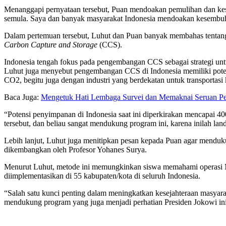
Menanggapi pernyataan tersebut, Puan mendoakan pemulihan dan keseh
semula. Saya dan banyak masyarakat Indonesia mendoakan kesembuh
Dalam pertemuan tersebut, Luhut dan Puan banyak membahas tentan
Carbon Capture and Storage
(CCS).
Indonesia tengah fokus pada pengembangan CCS sebagai strategi unt
Luhut juga menyebut pengembangan CCS di Indonesia memiliki poten
CO2, begitu juga dengan industri yang berdekatan untuk transportasi 
Baca Juga:
Mengetuk Hati Lembaga Survei dan Memaknai Seruan 
“Potensi penyimpanan di Indonesia saat ini diperkirakan mencapai 40
tersebut, dan beliau sangat mendukung program ini, karena inilah lan
Lebih lanjut, Luhut juga menitipkan pesan kepada Puan agar mendu
dikembangkan oleh Profesor Yohanes Surya.
Menurut Luhut, metode ini memungkinkan siswa memahami operasi Ma
diimplementasikan di 55 kabupaten/kota di seluruh Indonesia.
“Salah satu kunci penting dalam meningkatkan kesejahteraan masyar
mendukung program yang juga menjadi perhatian Presiden Jokowi ini