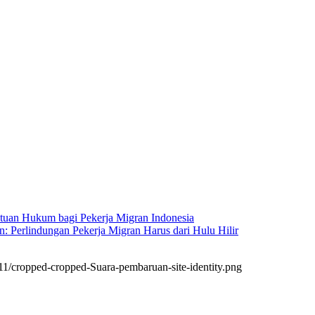
ntuan Hukum bagi Pekerja Migran Indonesia
: Perlindungan Pekerja Migran Harus dari Hulu Hilir