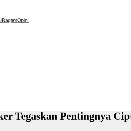
l
Ragam
Opini
er Tegaskan Pentingnya Cip