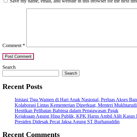
Save my name, email, and website in this browser for the next ti
Comment
*
Search
Search
Recent Posts
Inisiasi Tiga Wamen di Hari Anak Nasional, Perluas Akses Ba
Kolaborasi Lintas Kementerian Diperkuat, Menteri Mukhtarudin
Hentikan Pelibatan Babinsa dalam Pengawasan Pajak
Kejaksaan Agung Hina Publik, KPK Harus Ambil Alih Kasus 
Presiden Didesak Pecat Jaksa Agung ST Burhanuddin
Recent Comments