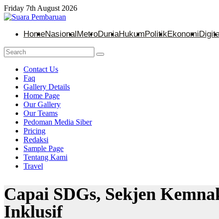
Friday 7th August 2026
Home
Nasional
Metro
Dunia
Hukum
Politik
Ekonomi
Digita
Contact Us
Faq
Gallery Details
Home Page
Our Gallery
Our Teams
Pedoman Media Siber
Pricing
Redaksi
Sample Page
Tentang Kami
Travel
Capai SDGs, Sekjen Kemnak
Inklusif