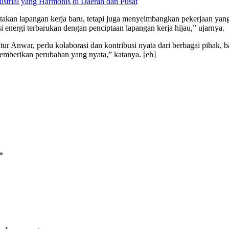
trial yang Harmonis di Daerah dan Pusat
ptakan lapangan kerja baru, tetapi juga menyeimbangkan pekerjaan yang
 energi terbarukan dengan penciptaan lapangan kerja hijau,” ujarnya.
ur Anwar, perlu kolaborasi dan kontribusi nyata dari berbagai pihak, b
emberikan perubahan yang nyata,” katanya. [eh]
*