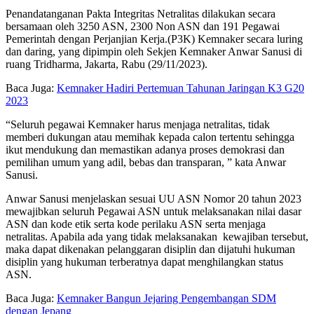
Penandatanganan Pakta Integritas Netralitas dilakukan secara
bersamaan oleh 3250 ASN, 2300 Non ASN dan 191 Pegawai
Pemerintah dengan Perjanjian Kerja.(P3K) Kemnaker secara luring
dan daring, yang dipimpin oleh Sekjen Kemnaker Anwar Sanusi di
ruang Tridharma, Jakarta, Rabu (29/11/2023).
Baca Juga:
Kemnaker Hadiri Pertemuan Tahunan Jaringan K3 G20
2023
“Seluruh pegawai Kemnaker harus menjaga netralitas, tidak
memberi dukungan atau memihak kepada calon tertentu sehingga
ikut mendukung dan memastikan adanya proses demokrasi dan
pemilihan umum yang adil, bebas dan transparan, ” kata Anwar
Sanusi.
Anwar Sanusi menjelaskan sesuai UU ASN Nomor 20 tahun 2023
mewajibkan seluruh Pegawai ASN untuk melaksanakan nilai dasar
ASN dan kode etik serta kode perilaku ASN serta menjaga
netralitas. Apabila ada yang tidak melaksanakan kewajiban tersebut,
maka dapat dikenakan pelanggaran disiplin dan dijatuhi hukuman
disiplin yang hukuman terberatnya dapat menghilangkan status
ASN.
Baca Juga:
Kemnaker Bangun Jejaring Pengembangan SDM
dengan Jepang