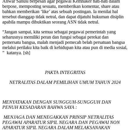
Anwar Sanusi berpesan agar pegawai Kemnaker hati-hati dalam
berpose, memposting sesuatu, memberikan komentar, share atau
bahkan memberikan ‘like’ atas sebuah postingan. Ia menilai hal
tersebut dianggap tidak netral, dan dapat dijatuhi hukuman disiplin
apabila mampu dibuktikan seorang ASN tidak netral.
“Jangan sampai, kita semua sebagai pegawai pemerintah yang
seharusnya memiliki peran dan fungsi sebagai perekat dan
pemersatu bangsa, malah menjadi pemecah belah persatuan bangsa
melalui perilaku kita baik di kehidupan kita atau pun di media sosial,
” katanya. [sh]
PAKTA INTEGRITAS
NETRALITAS DALAM PEMILIHAN UMUM TAHUN 2024
MENYATAKAN DENGAN SUNGGUH-SUNGGUH DAN
PENUH KESADARAN BAHWA SAYA :
MENJAGA DAN MENEGAKKAN PRINSIP NETRALITAS
PEGAWAI APARATUR SIPIL NEGARA DAN PEGAWAI NON
APARATUR SIPIL NEGARA DALAM MELAKSANAKAN