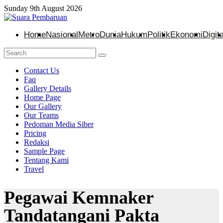
Sunday 9th August 2026
Home
Nasional
Metro
Dunia
Hukum
Politik
Ekonomi
Digita
Contact Us
Faq
Gallery Details
Home Page
Our Gallery
Our Teams
Pedoman Media Siber
Pricing
Redaksi
Sample Page
Tentang Kami
Travel
Pegawai Kemnaker
Tandatangani Pakta