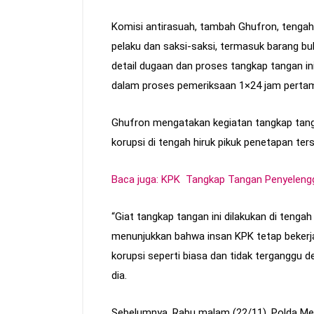
Komisi antirasuah, tambah Ghufron, tengah
pelaku dan saksi-saksi, termasuk barang b
detail dugaan dan proses tangkap tangan i
dalam proses pemeriksaan 1×24 jam pertam
Ghufron mengatakan kegiatan tangkap tang
korupsi di tengah hiruk pikuk penetapan ter
Baca juga: KPK Tangkap Tangan Penyelengg
“Giat tangkap tangan ini dilakukan di tengah h
menunjukkan bahwa insan KPK tetap beker
korupsi seperti biasa dan tidak terganggu d
dia.
Sebelumnya, Rabu malam (22/11), Polda Met