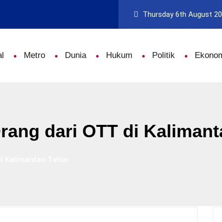
Thursday 6th August 2
l
Metro
Dunia
Hukum
Politik
Ekono
ang dari OTT di Kalimant
i Kalimantan Timur