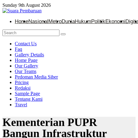
Sunday 9th August 2026
Home
Nasional
Metro
Dunia
Hukum
Politik
Ekonomi
Digita
Contact Us
Faq
Gallery Details
Home Page
Our Gallery
Our Teams
Pedoman Media Siber
Pricing
Redaksi
Sample Page
Tentang Kami
Travel
Kementerian PUPR
Bangun Infrastruktur