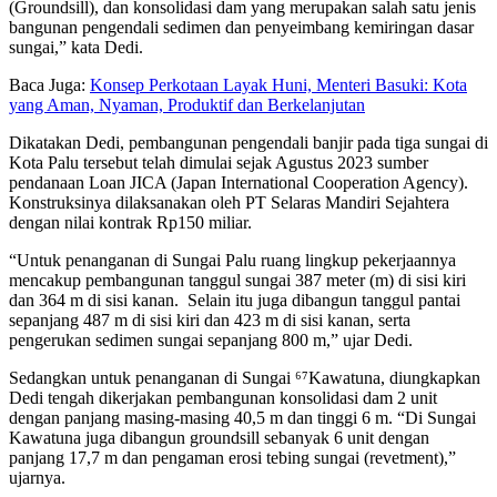
(Groundsill), dan konsolidasi dam yang merupakan salah satu jenis
bangunan pengendali sedimen dan penyeimbang kemiringan dasar
sungai,” kata Dedi.
Baca Juga:
Konsep Perkotaan Layak Huni, Menteri Basuki: Kota
yang Aman, Nyaman, Produktif dan Berkelanjutan
Dikatakan Dedi, pembangunan pengendali banjir pada tiga sungai di
Kota Palu tersebut telah dimulai sejak Agustus 2023 sumber
pendanaan Loan JICA (Japan International Cooperation Agency).
Konstruksinya dilaksanakan oleh PT Selaras Mandiri Sejahtera
dengan nilai kontrak Rp150 miliar.
“Untuk penanganan di Sungai Palu ruang lingkup pekerjaannya
mencakup pembangunan tanggul sungai 387 meter (m) di sisi kiri
dan 364 m di sisi kanan. Selain itu juga dibangun tanggul pantai
sepanjang 487 m di sisi kiri dan 423 m di sisi kanan, serta
pengerukan sedimen sungai sepanjang 800 m,” ujar Dedi.
Sedangkan untuk penanganan di Sungai ⁶⁷Kawatuna, diungkapkan
Dedi tengah dikerjakan pembangunan konsolidasi dam 2 unit
dengan panjang masing-masing 40,5 m dan tinggi 6 m. “Di Sungai
Kawatuna juga dibangun groundsill sebanyak 6 unit dengan
panjang 17,7 m dan pengaman erosi tebing sungai (revetment),”
ujarnya.