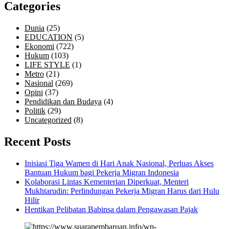
Categories
Dunia
(25)
EDUCATION
(5)
Ekonomi
(722)
Hukum
(103)
LIFE STYLE
(1)
Metro
(21)
Nasional
(269)
Opini
(37)
Pendidikan dan Budaya
(4)
Politik
(29)
Uncategorized
(8)
Recent Posts
Inisiasi Tiga Wamen di Hari Anak Nasional, Perluas Akses
Bantuan Hukum bagi Pekerja Migran Indonesia
Kolaborasi Lintas Kementerian Diperkuat, Menteri
Mukhtarudin: Perlindungan Pekerja Migran Harus dari Hulu
Hilir
Hentikan Pelibatan Babinsa dalam Pengawasan Pajak