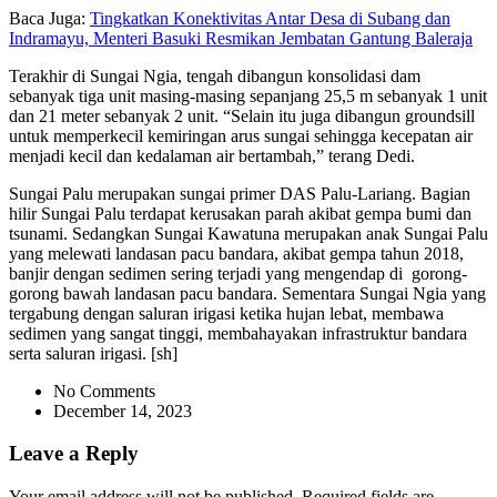
Baca Juga:
Tingkatkan Konektivitas Antar Desa di Subang dan
Indramayu, Menteri Basuki Resmikan Jembatan Gantung Baleraja
Terakhir di Sungai Ngia, tengah dibangun konsolidasi dam
sebanyak tiga unit masing-masing sepanjang 25,5 m sebanyak 1 unit
dan 21 meter sebanyak 2 unit. “Selain itu juga dibangun groundsill
untuk memperkecil kemiringan arus sungai sehingga kecepatan air
menjadi kecil dan kedalaman air bertambah,” terang Dedi.
Sungai Palu merupakan sungai primer DAS Palu-Lariang. Bagian
hilir Sungai Palu terdapat kerusakan parah akibat gempa bumi dan
tsunami. Sedangkan Sungai Kawatuna merupakan anak Sungai Palu
yang melewati landasan pacu bandara, akibat gempa tahun 2018,
banjir dengan sedimen sering terjadi yang mengendap di gorong-
gorong bawah landasan pacu bandara. Sementara Sungai Ngia yang
tergabung dengan saluran irigasi ketika hujan lebat, membawa
sedimen yang sangat tinggi, membahayakan infrastruktur bandara
serta saluran irigasi. [sh]
No Comments
December 14, 2023
Leave a Reply
Your email address will not be published.
Required fields are