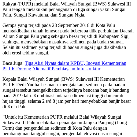
Rakyat (PUPR) melalui Balai Wilayah Sungai (BWS) Sulawesi III
Palu tengah melakukan penanganan di tiga sungai yakni Sungai
Palu, Sungai Kawatuna, dan Sungau Ngia.
Gempa yang terjadi pada 28 September 2018 di Kota Palu
mengakibatkan tanah longsor pada beberapa titik perbukitan Daerah
Aliran Sungai Palu yang sebagian besar terjadi di Kabupaten Sigi,
sehingga menyebabkan masuknya sedimen pada badan sungai.
Selain itu sedimen yang terjadi di badan sungai juga diakibatkan
oleh erosi tebing sungai.
Baca Juga:
Tiga Aksi Nyata dalam KPBU, Inovasi Kementerian
PUPR Dorong Alternatif Pembiayaan Infrastruktur
Kepala Balai Wilayah Sungai (BWS) Sulawesi III Kementerian
PUPR Dedi Yudha Lesmana mengatakan, sedimen pada badan
sungai tersebut mengakibatkan terjadinya bencana banjir bandang
pada 2019 lalu. Kombinasi antara sedimentasi tinggi dan curah
hujan tinggi selama 2 s/d 8 jam per hari menyebabkan banjir besar
di Kota Palu.
“Untuk itu Kementerian PUPR melalui Balai Wilayah Sungai
Sulawesi III Palu melakukan penanganan Jangka Panjang (Long
Term) dan pengendalian sedimen di Kota Palu dengan
pembangunan tanggul sungai, pengendali elevasi dasar sungai