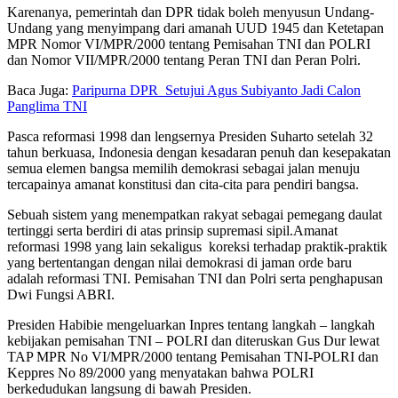
Karenanya, pemerintah dan DPR tidak boleh menyusun Undang-
Undang yang menyimpang dari amanah UUD 1945 dan Ketetapan
MPR Nomor VI/MPR/2000 tentang Pemisahan TNI dan POLRI
dan Nomor VII/MPR/2000 tentang Peran TNI dan Peran Polri.
Baca Juga:
Paripurna DPR Setujui Agus Subiyanto Jadi Calon
Panglima TNI
Pasca reformasi 1998 dan lengsernya Presiden Suharto setelah 32
tahun berkuasa, Indonesia dengan kesadaran penuh dan kesepakatan
semua elemen bangsa memilih demokrasi sebagai jalan menuju
tercapainya amanat konstitusi dan cita-cita para pendiri bangsa.
Sebuah sistem yang menempatkan rakyat sebagai pemegang daulat
tertinggi serta berdiri di atas prinsip supremasi sipil.Amanat
reformasi 1998 yang lain sekaligus koreksi terhadap praktik-praktik
yang bertentangan dengan nilai demokrasi di jaman orde baru
adalah reformasi TNI. Pemisahan TNI dan Polri serta penghapusan
Dwi Fungsi ABRI.
Presiden Habibie mengeluarkan Inpres tentang langkah – langkah
kebijakan pemisahan TNI – POLRI dan diteruskan Gus Dur lewat
TAP MPR No VI/MPR/2000 tentang Pemisahan TNI-POLRI dan
Keppres No 89/2000 yang menyatakan bahwa POLRI
berkedudukan langsung di bawah Presiden.