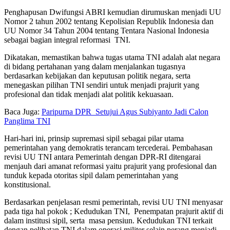
Penghapusan Dwifungsi ABRI kemudian dirumuskan menjadi UU
Nomor 2 tahun 2002 tentang Kepolisian Republik Indonesia dan
UU Nomor 34 Tahun 2004 tentang Tentara Nasional Indonesia
sebagai bagian integral reformasi TNI.
Dikatakan, memastikan bahwa tugas utama TNI adalah alat negara
di bidang pertahanan yang dalam menjalankan tugasnya
berdasarkan kebijakan dan keputusan politik negara, serta
menegaskan pilihan TNI sendiri untuk menjadi prajurit yang
profesional dan tidak menjadi alat politik kekuasaan.
Baca Juga:
Paripurna DPR Setujui Agus Subiyanto Jadi Calon
Panglima TNI
Hari-hari ini, prinsip supremasi sipil sebagai pilar utama
pemerintahan yang demokratis terancam tercederai. Pembahasan
revisi UU TNI antara Pemerintah dengan DPR-RI ditengarai
menjauh dari amanat reformasi yaitu prajurit yang profesional dan
tunduk kepada otoritas sipil dalam pemerintahan yang
konstitusional.
Berdasarkan penjelasan resmi pemerintah, revisi UU TNI menyasar
pada tiga hal pokok ; Kedudukan TNI, Penempatan prajurit aktif di
dalam institusi sipil, serta masa pensiun. Kedudukan TNI terkait
dengan pelibatan TNI dalam operasi militer selain perang menjadi