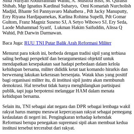
Sinta Nuriyah Abdurrahman Wahid, A. Mustofa Bisri, M. Quraish
Shihab, Mgr Ignatius Kardinal Suharyo, Omi Komariah Nurcholish
Madjid, Bhante Sri Pannyavaro Mahathera , Pdt Jacky Manuputty,
Erry Riyana Hardjapamekas, Karlina Rohima Supelli, Pdt Gomar
Gultom, Franz Magniz Suseno SJ, A Setyo Wibowo SJ, Ery Seda,
Laode Muhammad Syarif, Lukman Hakim Saifuddin, Alissa Q
Wahid, Pdt Darwin Darmawan.
Baca Juga:
RUU TNI Putar Balik Arah Reformasi Militer
Menurut para tokoh ini, berbeda dengan tradisi sipil yang terbiasa
saling berbagi perspektif dan berargumentasi objektif untuk
mendapatkan kesepakatan saat hadapi perbedaan dalam kelola
kehidupan bersama, militer dididik ketat taat komando hirarkis dan
berwenang lakukan kekerasan bersenjata. Watak khas yang positif
bagi organisasi militer itu, di institusi sipil justru akan membunuh
demokrasi. Hal tersebut tidak hanya menghilangkan partisipasi
publik, tapi juga berpotensi melanggar HAM dalam menata
kehidupan bersama.
Selain itu, TNI sebagai alat negara dan DPR sebagai lembaga wakil
rakyat harus mampu merawat kepercayaan rakyat sebagai pemegang
kedaulatan di negeri ini. Pengingkaran terhadap kehendak
Reformasi berupa penegakan supremasi sipil akan membuat kedua
institusi tersebut tercerabut dari rakyat.