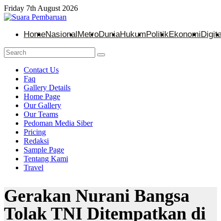
Friday 7th August 2026
Home
Nasional
Metro
Dunia
Hukum
Politik
Ekonomi
Digita
Contact Us
Faq
Gallery Details
Home Page
Our Gallery
Our Teams
Pedoman Media Siber
Pricing
Redaksi
Sample Page
Tentang Kami
Travel
Gerakan Nurani Bangsa
Tolak TNI Ditempatkan di