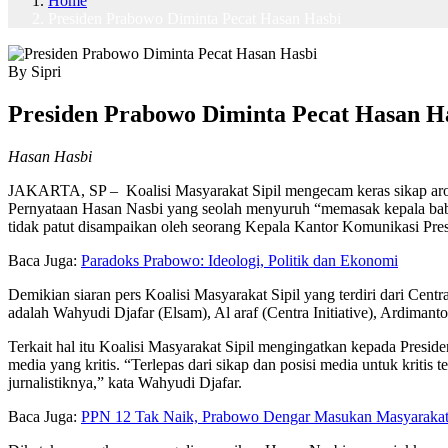
Home
Presiden Prabowo Diminta Pecat Hasan Hasbi
By Sipri
Presiden Prabowo Diminta Pecat Hasan 
Hasan Hasbi
JAKARTA, SP – Koalisi Masyarakat Sipil mengecam keras sikap aroga
Pernyataan Hasan Nasbi yang seolah menyuruh “memasak kepala babi” y
tidak patut disampaikan oleh seorang Kepala Kantor Komunikasi Pres
Baca Juga:
Paradoks Prabowo: Ideologi, Politik dan Ekonomi
Demikian siaran pers Koalisi Masyarakat Sipil yang terdiri dari Cen
adalah Wahyudi Djafar (Elsam), ⁠Al araf (Centra Initiative), ⁠Ardimanto
Terkait hal itu Koalisi Masyarakat Sipil mengingatkan kepada Presi
media yang kritis. “Terlepas dari sikap dan posisi media untuk kritis
jurnalistiknya,” kata Wahyudi Djafar.
Baca Juga:
PPN 12 Tak Naik, Prabowo Dengar Masukan Masyaraka