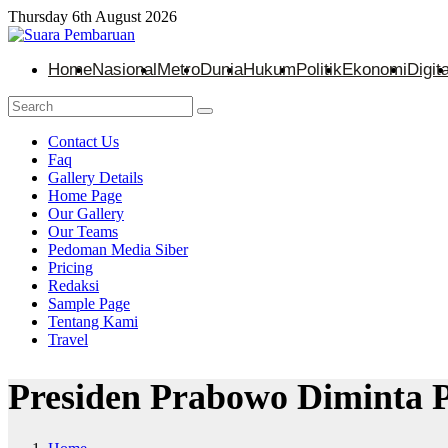
Thursday 6th August 2026
Home
Nasional
Metro
Dunia
Hukum
Politik
Ekonomi
Digita
Contact Us
Faq
Gallery Details
Home Page
Our Gallery
Our Teams
Pedoman Media Siber
Pricing
Redaksi
Sample Page
Tentang Kami
Travel
Presiden Prabowo Diminta 