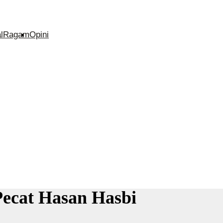
l
Ragam
Opini
Pecat Hasan Hasbi