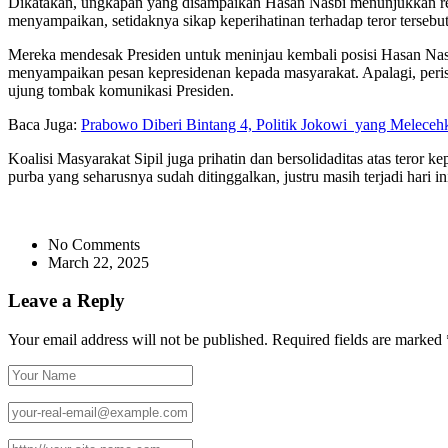
Dikatakan, ungkapan yang disampaikan Hasan Nasbi menunjukkan re
menyampaikan, setidaknya sikap keperihatinan terhadap teror tersebut
Mereka mendesak Presiden untuk meninjau kembali posisi Hasan Nasbi
menyampaikan pesan kepresidenan kepada masyarakat. Apalagi, peris
ujung tombak komunikasi Presiden.
Baca Juga:
Prabowo Diberi Bintang 4, Politik Jokowi yang Meleceh
Koalisi Masyarakat Sipil juga prihatin dan bersolidaditas atas teror 
purba yang seharusnya sudah ditinggalkan, justru masih terjadi hari 
No Comments
March 22, 2025
Leave a Reply
Your email address will not be published.
Required fields are marked