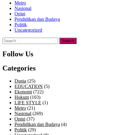
Metro
Nasional
Opini
Pendidikan dan Budaya
Politik
Uncategorized
Search
for:
Follow Us
Categories
Dunia
(25)
EDUCATION
(5)
Ekonomi
(722)
Hukum
(103)
LIFE STYLE
(1)
Metro
(21)
Nasional
(269)
Opini
(37)
Pendidikan dan Budaya
(4)
Politik
(29)