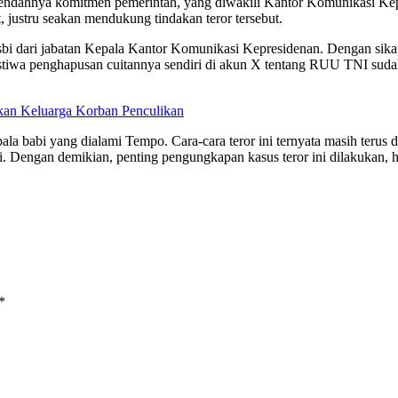
ndahnya komitmen pemerintah, yang diwakili Kantor Komunikasi Kepr
, justru seakan mendukung tindakan teror tersebut.
 dari jabatan Kepala Kantor Komunikasi Kepresidenan. Dengan sikap te
tiwa penghapusan cuitannya sendiri di akun X tentang RUU TNI sudah
kan Keluarga Korban Penculikan
kepala babi yang dialami Tempo. Cara-cara teror ini ternyata masih ter
ini. Dengan demikian, penting pengungkapan kasus teror ini dilakukan, 
*