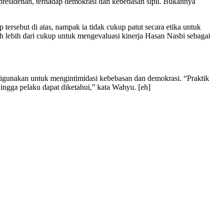
esidenan, terhadap demokrasi dan kebebasan sipil. Bukannya
rsebut di atas, nampak ia tidak cukup patut secara etika untuk
 lebih dari cukup untuk mengevaluasi kinerja Hasan Nasbi sebagai
us digunakan untuk mengintimidasi kebebasan dan demokrasi. “Praktik
hingga pelaku dapat diketahui,” kata Wahyu. [eh]