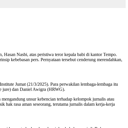
asan Nasbi, atas peristiwa teror kepala babi di kantor Tempo.
prinsip kebebasan pers. Pernyataan tersebut cenderung merendahkan,
Institute Jumat (21/3/2025). Para perwakilan lembaga-lembaga itu
 (De jure) dan ⁠Daniel Awigra (HRWG).
na mengandung unsur kebencian terhadap kelompok jurnalis atau
sik hak rasa aman seseorang, terutama jurnalis dalam kerja-kerja