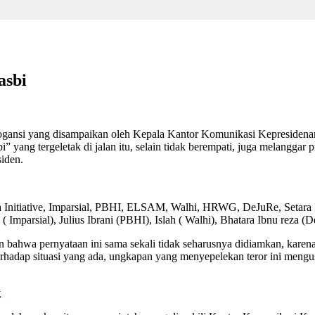
Hasbi
nsi yang disampaikan oleh Kepala Kantor Komunikasi Kepresidenan, H
ang tergeletak di jalan itu, selain tidak berempati, juga melanggar 
iden.
tra Initiative, Imparsial, PBHI, ELSAM, Walhi, HRWG, DeJuRe, Setara 
 ( Imparsial), ⁠Julius Ibrani (PBHI), ⁠Islah ( Walhi), ⁠Bhatara Ibnu reza
den bahwa pernyataan ini sama sekali tidak seharusnya didiamkan, kare
 terhadap situasi yang ada, ungkapan yang menyepelekan teror ini mengu
t