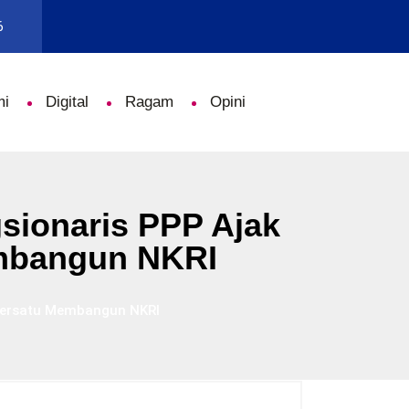
6
mi
Digital
Ragam
Opini
sionaris PPP Ajak
mbangun NKRI
Bersatu Membangun NKRI