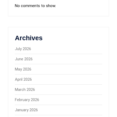
No comments to show.
Archives
July 2026
June 2026
May 2026
April 2026
March 2026
February 2026
January 2026