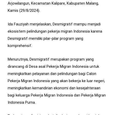
Arjowilangun, Kecamatan Kalipare, Kabupaten Malang,
Kamis (29/8/2024).
Ida Fauziyah menjelaskan, Desmigratif mampu menjadi
ekosistem pelindungan pekerja migran Indonesia karena
Desmigratif memiliki pilar-pilar program yang
komprehensif.
Menurutnya, Desmigratif merupakan program yang
dirancang di Desa asal Pekerja Migran Indonesia untuk
meningkatkan pelayanan dan pelindungan bagi Calon
Pekerja Migran Indonesia yang akan bekerja ke luar negeri,
meningkatkan kemandirian ekonomi dan kesejahteraan
bagi keluarga Pekerja Migran Indonesia dan Pekerja Migran
Indonesia Purna.