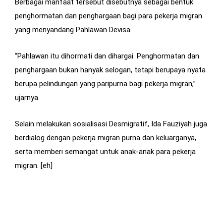
Berbagai manfaat tersebut disebutnya sebagai bentuk
penghormatan dan penghargaan bagi para pekerja migran
yang menyandang Pahlawan Devisa.
“Pahlawan itu dihormati dan dihargai. Penghormatan dan
penghargaan bukan hanyak selogan, tetapi berupaya nyata
berupa pelindungan yang paripurna bagi pekerja migran,”
ujarnya.
Selain melakukan sosialisasi Desmigratif, Ida Fauziyah juga
berdialog dengan pekerja migran purna dan keluarganya,
serta memberi semangat untuk anak-anak para pekerja
migran. [eh]