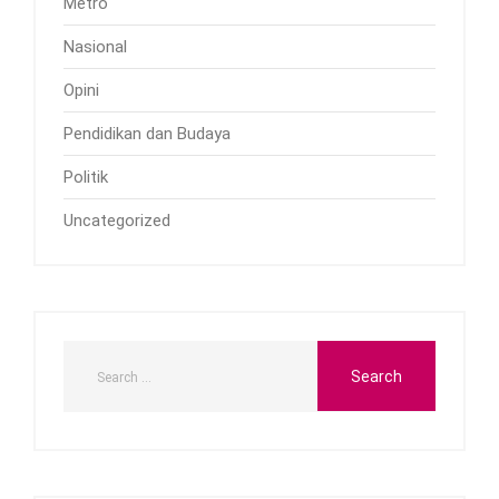
Metro
Nasional
Opini
Pendidikan dan Budaya
Politik
Uncategorized